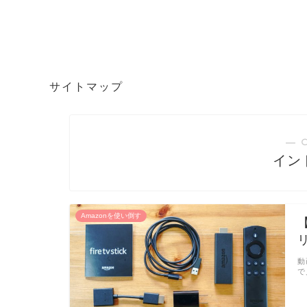
サイトマップ
― 
イン
Amazonを使い倒す
動
で