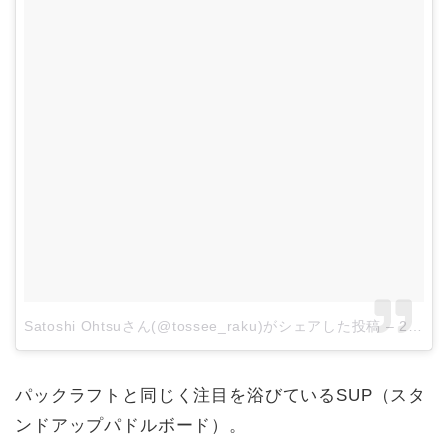
Satoshi Ohtsuさん(@tossee_raku)がシェアした投稿
–
2017年 7月月19日午前7時56分PDT
パックラフトと同じく注目を浴びているSUP（スタ
ンドアップパドルボード）。