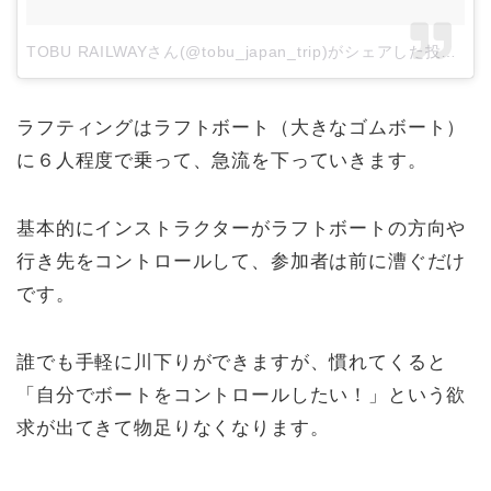
TOBU RAILWAYさん(@tobu_japan_trip)がシェアした投稿
–
2
ラフティングはラフトボート（大きなゴムボート）
に６人程度で乗って、急流を下っていきます。
基本的にインストラクターがラフトボートの方向や
行き先をコントロールして、参加者は前に漕ぐだけ
です。
誰でも手軽に川下りができますが、慣れてくると
「自分でボートをコントロールしたい！」という欲
求が出てきて物足りなくなります。